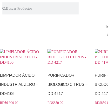
I
LIMPIADOR ÁCIDO
PURIFICADOR
PURIF
INDUSTRIAL ZERO –
BIOLOGICO CITRUS –
BIOLO
DD4106
DD 4217
DD 41
RD$
6,900.00
RD$
850.00
RD$
850.