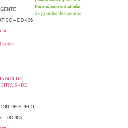
tus envases y disfruta
Para más información
RGENTE
de grandes descuentos!
TICO – DD 406
8.10
 carrito
ADOR DE SUELO
 – DD 485