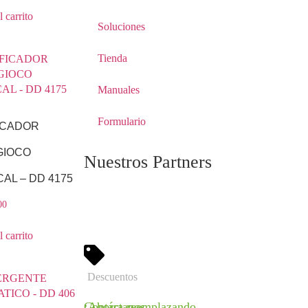
 carrito
Soluciones
Tienda
Manuales
Formulario
ICADOR
GIOCO
Nuestros Partners
AL – DD 4175
00
 carrito
Descuentos
¡Ahorra reemplazando
Contáctanos