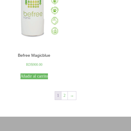
Befree Magicblue
RD$
900.00
Añadir al carrito
1
2
→