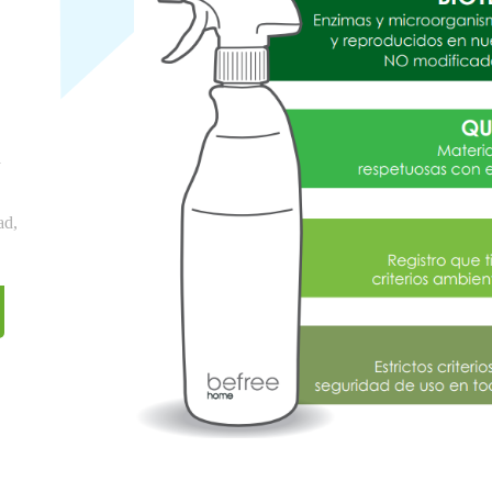
a
ad,