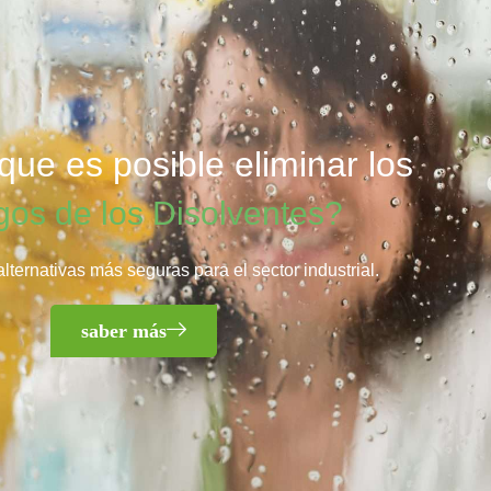
ue es posible eliminar los
gos de los Disolventes?
lternativas más seguras para el sector industrial.
saber más