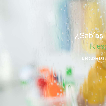
¿Sabías q
Ries
Descubre las a