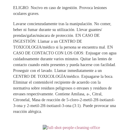
ELIGRO. Nocivo en caso de ingestión. Provoca lesiones
oculares graves.
Lavarse concienzudamente tras la manipulación. No comer,
beber ni fumar durante su utilización. Llevar guantes/
prendas/gafas/máscara de protección. EN CASO DE
INGESTIÓN: Llamar a un CENTRO DE
TOXICOLOGIA/médico si la persona se encuentra mal. EN
CASO DE CONTACTO CON LOS OJOS: Enjuagar con agua
cuidadosamente durante varios minutos. Quitar las lentes de
contacto cuando estén presentes y pueda hacerse con facilidad.
Proseguir con el lavado. Llamar inmediatamente a un
CENTRO DE TOXICOLOGÍA/médico. Enjuagarse la boca.
Eliminar el contenido/el recipiente de acuerdo con la
normativa sobre residuos peligrosos o envases y residuos de
envases respectivamente. Contiene Amilasa, a-, Citral,
Citronelal, Masa de reacción de 5-cloro-2-metil-2H-isotiazol-
3-ona y 2-metil-2H-isotiazol-3-ona (3:1). Puede provocar una
reacción alérgica.
Contáctanos
Para más información