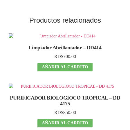
¡Ahorra
reemplazando
tus envases y
Productos relacionados
disfruta
de grandes
descuentos!
Limpiador Abrillantador – DD414
RD$
700.00
AÑADIR AL CARRITO
PURIFICADOR BIOLOGIOCO TROPICAL – DD
4175
RD$
850.00
AÑADIR AL CARRITO