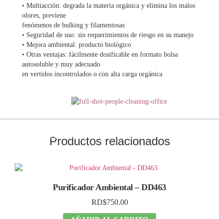
• Multiacción: degrada la materia orgánica y elimina los malos
olores, previene
fenómenos de bulking y filamentosas
• Seguridad de uso: sin requerimientos de riesgo en su manejo
• Mejora ambiental: producto biológico
• Otras ventajas: fácilmente dosificable en formato bolsa
autosoluble y muy adecuado
en vertidos incontrolados o con alta carga orgánica
Contáctanos
Para más información
¡Ahorra
reemplazando
tus envases y
Productos relacionados
disfruta
de grandes
descuentos!
Purificador Ambiental – DD463
RD$
750.00