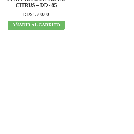
CITRUS – DD 485
RD$
4,500.00
AÑADIR AL CARRITO