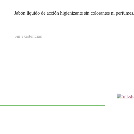
Jabón líquido de acción higienizante sin colorantes ni perfumes
Sin existencias
Cont
Para
¡Ah
tus
de 