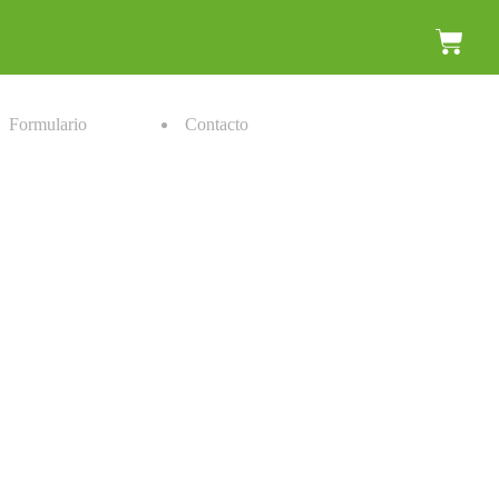
Formulario
Contacto
FREE shipping
and return
Money back
guarantee