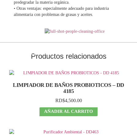
predegradar la materia orgánica.
• Otras ventajas: especialmente adecuado para industria
alimentaria con problemas de grasas y aceites.
Contáctanos
Para más información
¡Ahorra
reemplazando
tus envases y
Productos relacionados
disfruta
de grandes
descuentos!
LIMPIADOR DE BAÑOS PROBIOTICOS – DD
4185
RD$
4,500.00
AÑADIR AL CARRITO